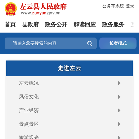
公务车系统
登录
首页
县政府
政务公开
解读回应
政务服务
互

长者模式
走进左云
左云概况
风俗文化
产业经济
景点景区
旅游观光