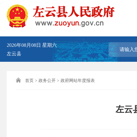
2026年08月08日
星期六
左云县

首页
>
政务公开
>
政府网站年度报表
左云