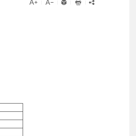





|
|
|
|