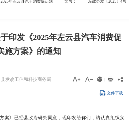
2025年左云县汽车消费促进活
文号：
左政办发〔2025〕4号
于印发《2025年左云县汽车消费促
实施方案》的通知




云县发改工信和科技商务局

|
|
|
|

文件下载
实施方案》已经县政府研究同意，现印发给你们，请认真组织实