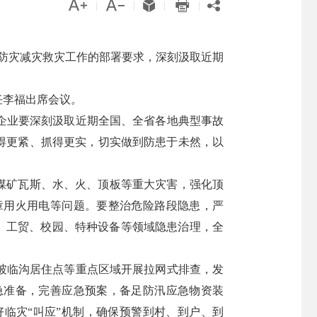





|
|
|
|
和防灾减灾救灾工作的部署要求，深刻汲取近期
任李福出席会议。
企业要深刻汲取近期全国、全省各地典型事故
得更紧、抓得更实，切实做到防患于未然，以
煤矿瓦斯、水、火、顶板等重大灾害，强化顶
章用火用电等问题。要整治危险路段隐患，严
品、工贸、校园、特种设备等领域隐患治理，全
坡临沟居住点等重点区域开展拉网式排查，发
急准备，完善应急预案，备足防汛应急物资装
临灾“叫应”机制，确保预警到村、到户、到