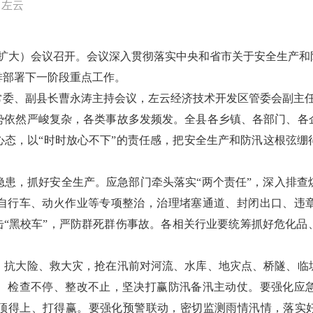
日左云
（扩大）会议召开。会议深入贯彻落实中央和省市关于安全生产
排部署下一阶段重点工作。
常委、副县长曹永涛主持会议，左云经济技术开发区管委会副主
势依然严峻复杂，各类事故多发频发。全县各乡镇、各部门、各
心态，以“时时放心不下”的责任感，把安全生产和防汛这根弦绷
隐患，抓好安全生产。应急部门牵头落实“两个责任”，深入排查
自行车、动火作业等专项整治，治理堵塞通道、封闭出口、违
击“黑校车”，严防群死群伤事故。各相关行业要统筹抓好危化
、抗大险、救大灾，抢在汛前对河流、水库、地灾点、桥隧、临
、检查不停、整改不止，坚决打赢防汛备汛主动仗。要强化应
顶得上、打得赢。要强化预警联动，密切监测雨情汛情，落实好