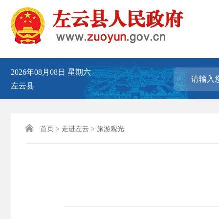
2026年08月08日
星期六
左云县

首页
>
走进左云
>
旅游观光