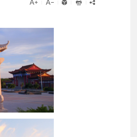





|
|
|
|