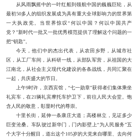
从风雨飘摇中的一叶红船到领航中国的巍巍巨轮，从
最初50多人的组织发展成为具有重大全球影响力的世界第
一大执政党。当世界惊叹“何以中国？何以中国共产
党？”新时代一批又一批优秀模范提供了理解这个问题的一
把“钥匙”。
今天，他们中的杰出代表，从农田乡野，从城市社
区，从工厂车间，从科研一线，从部队军营，从祖国的大
江南北，从社会主义现代化建设的各条战线，共同汇聚在
一起，共庆盛大的节日。
上午9时许，京西宾馆，“七一勋章”获得者们集体乘坐
礼宾车，在21辆礼宾摩托车护卫下，前往人民大会堂。饱
含人民的敬意，彰显时代的尊崇。
十里长街，延伸一条康庄大道；高楼林立，见证多少
巨变沧桑。车队驶过新华门，门内影壁上“为人民服务”五
个大字十分醒目，道出这个105岁的大党来自哪里、去向何