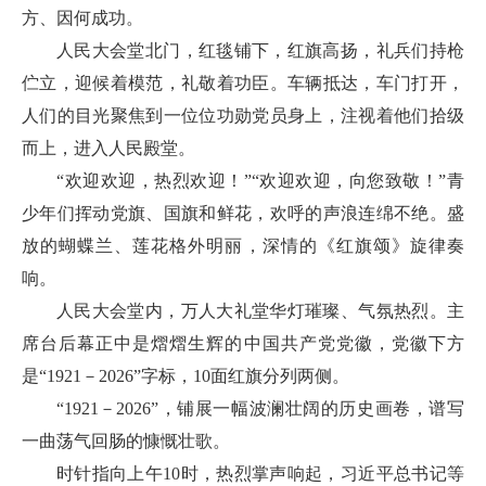
方、因何成功。
人民大会堂北门，红毯铺下，红旗高扬，礼兵们持枪
伫立，迎候着模范，礼敬着功臣。车辆抵达，车门打开，
人们的目光聚焦到一位位功勋党员身上，注视着他们拾级
而上，进入人民殿堂。
“欢迎欢迎，热烈欢迎！”“欢迎欢迎，向您致敬！”青
少年们挥动党旗、国旗和鲜花，欢呼的声浪连绵不绝。盛
放的蝴蝶兰、莲花格外明丽，深情的《红旗颂》旋律奏
响。
人民大会堂内，万人大礼堂华灯璀璨、气氛热烈。主
席台后幕正中是熠熠生辉的中国共产党党徽，党徽下方
是“1921－2026”字标，10面红旗分列两侧。
“1921－2026”，铺展一幅波澜壮阔的历史画卷，谱写
一曲荡气回肠的慷慨壮歌。
时针指向上午10时，热烈掌声响起，习近平总书记等