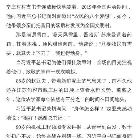
辛庄村村支书李连成畅快地笑着。2019年全国两会期间，
他向习近平总书记面对面道出“农民的八个梦想”，如今，
他带领乡亲们把昔日的落后村发展为全国文明村。
那是满屏雪白。漫天风雪里，吾哈斯·苏来曼背着药
箱，拄着木棍，顶风艰难向前。他曾说：“只要牧民有需
要，就算天上下刀子，我也得动身。”
当习近平总书记为他们佩挂勋章时，全场的目光注视
着他们，致敬的掌声一次次响起。
85岁的赵亚夫，带着新鲜泥土的气息来了，前不久他
还在江苏句容市戴庄村的田埂上查看水稻长势。耄耋之
年，这位农学家每年依然有三分之二的时间在田间地头。
习近平总书记关切询问：“身体怎么样？”赵亚夫感动
地说：“很好！感谢总书记！”
90岁的机械工程领域专家钟掘，从青丝到白发，数十
年初心不改，始终奋战在科研一线。习近平总书记俯身同