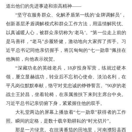
道出他们的先进事迹和崇高精神——
“坚守在服务群众、化解矛盾第一线的‘金牌调解员’，
创新基层矛盾调解模式和群众工作方法，用温情解民忧、
以真诚暖人心，被群众亲切称为‘老马’。”第一位走上前的
是马善祥，“老马”步履矫健，激动地向大家挥了挥手。习
近平总书记同他亲切握手，将沉甸甸的“七一勋章”佩挂在
他胸前，向他表示祝贺。
“深藏功名的英雄老兵，18岁投身军营，练就过硬本
领，屡立显赫战功，转业后不忘初心使命、淡泊名利，在
平凡岗位默默奉献，恪守对党忠诚的铮铮誓言。”90岁的老
战士王於昌，坐着轮椅，在亲属推扶下来到主席台中央。
习近平总书记亲切俯下身，紧紧握住他的双手。
大礼堂两边的屏幕上播放着“七一勋章”获得者的工作
照。瞬间的定格，是数十载辛勤耕耘的“时光切片”。
那是一片绿意。在挂满番茄的田地里，河南濮阳县西