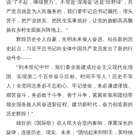
说‘了不起，继续努力’。不管是‘深海蓝’还是‘田野绿’，共
产党员就是为人民服务的，我们要牢记总书记嘱托，埋头
苦干，把产业抓实、把民生实事抓好，让党的旗帜高高飘
扬在乡村全面振兴阵地上。”
辉煌历史令人自豪，光明未来催人奋进。站在新的历
史起点，习近平总书记向全体中国共产党员发出了新的行
动号令——
“到本世纪中叶，我们要全面建成社会主义现代化强
国、实现第二个百年奋斗目标。时间不等人！历史不等
人！全党同志务必不忘初心、牢记使命，务必谦虚谨慎、
艰苦奋斗，务必敢于斗争、善于斗争，紧紧依靠和团结带
领全国各族人民奋进新征程、建功新时代，奋力创造新的
历史辉煌！”
雄壮的《国际歌》在人民大会堂内奏响，厚重深长的
旋律，连接历史、现实、未来：“团结起来到明天，英特纳