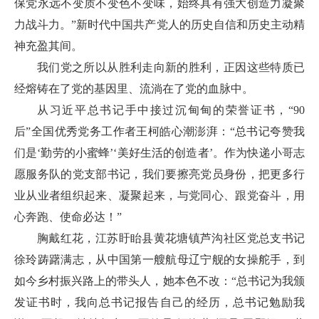
保党永远不变质不变色不变味，始终具有强大创造力凝聚
力战斗力。”新时代中国共产党人的历史自信和历史主动精
神充盈其间。
我们党之所以从胜利走向新的胜利，正因这些特质已
经熔铸在了党的基因里、流淌在了党的血脉中。
从习近平总书记手中接过沉甸甸的荣誉证书，“90
后”全国优秀党务工作者王柯皓心潮澎湃：“总书记夸赞我
们是‘勤劳的小蜜蜂’‘美好生活的创造者’。作为快递小哥志
愿服务队的党支部书记，我们要擦亮党员身份，把更多行
业从业者组织起来、凝聚起来，与党同心、跟党奋斗，用
心奔跑、使命必达！”
胸戴红花，江苏盱眙县黄花塘镇芦沟社区党总支书记
徐玲踌躇满志，从中国第一艘航母辽宁舰的女操舵手，到
如今乡村振兴路上的带头人，她本色不改：“总书记为我颁
发证书时，我向总书记报告自己的经历，总书记勉励我