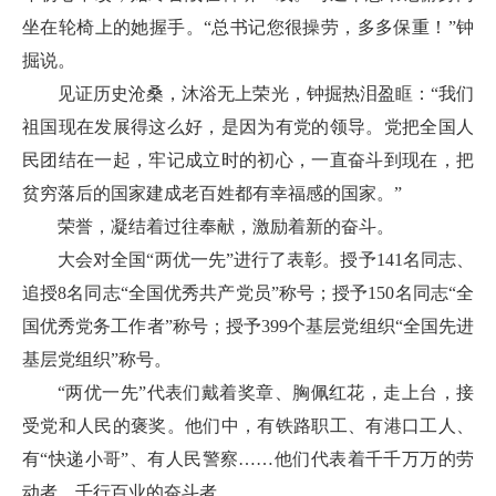
坐在轮椅上的她握手。“总书记您很操劳，多多保重！”钟
掘说。
见证历史沧桑，沐浴无上荣光，钟掘热泪盈眶：“我们
祖国现在发展得这么好，是因为有党的领导。党把全国人
民团结在一起，牢记成立时的初心，一直奋斗到现在，把
贫穷落后的国家建成老百姓都有幸福感的国家。”
荣誉，凝结着过往奉献，激励着新的奋斗。
大会对全国“两优一先”进行了表彰。授予141名同志、
追授8名同志“全国优秀共产党员”称号；授予150名同志“全
国优秀党务工作者”称号；授予399个基层党组织“全国先进
基层党组织”称号。
“两优一先”代表们戴着奖章、胸佩红花，走上台，接
受党和人民的褒奖。他们中，有铁路职工、有港口工人、
有“快递小哥”、有人民警察……他们代表着千千万万的劳
动者、千行百业的奋斗者。