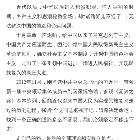
近代以后，中华民族进入积贫积弱、任人宰割的时
期，各种主义和思潮轮番登场，却“诸路皆走不通了”，无
法解决中国的前途和命运问题。
十月革命一声炮响，给中国送来了马克思列宁主义。
中国共产党应运而生，团结带领中国人民取得新民主主义
革命的胜利，确立社会主义基本制度，开创中国特色社会
主义，走出了一条引领中国进步、增进人民福祉、实现民
族复兴的康庄大道。
2012年11月，刚当选中共中央总书记的习近平，带领
新一届中央领导集体成员来到国家博物馆，参观《复兴之
路》基本陈列，回顾近代以来中国人民为实现民族复兴走
过的历史进程，强调“全党同志必须牢记，道路决定命运，
找到一条正确的道路多么不容易，我们必须坚定不移走下
去”。
走自己的路，是党的全部理论和实践立足点。