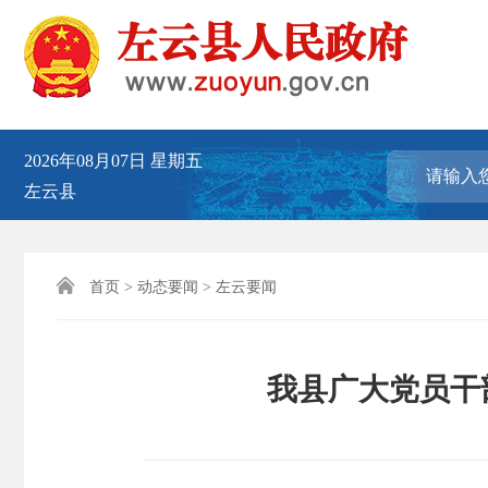
2026年08月07日
星期五
左云县

首页
>
动态要闻
>
左云要闻
我县广大党员干