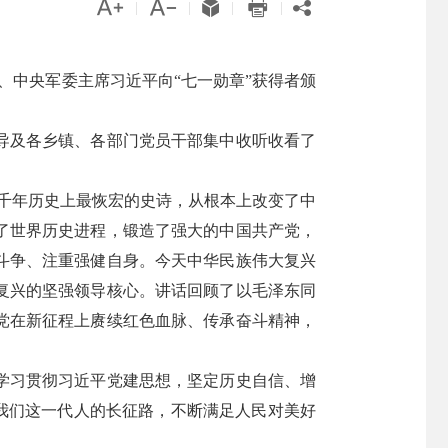





|
|
|
|
席、中央军委主席习近平向“七一勋章”获得者颁
导及各乡镇、各部门党员干部集中收听收看了
几千年历史上最恢宏的史诗，从根本上改变了中
了世界历史进程，锻造了强大的中国共产党，
斗争、注重强健自身。今天中华民族伟大复兴
复兴的坚强领导核心。讲话回顾了以毛泽东同
党在新征程上赓续红色血脉、传承奋斗精神，
学习贯彻习近平党建思想，坚定历史自信、增
好我们这一代人的长征路，不断满足人民对美好