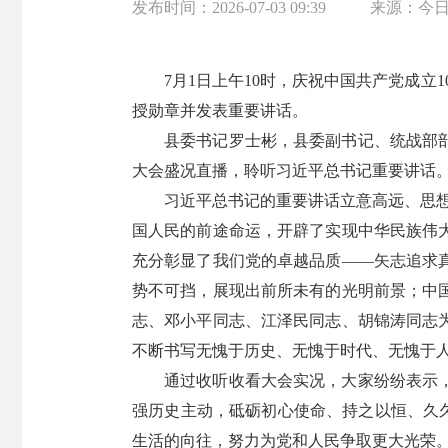
发布时间：
2026-07-03 09:39
来源：
今
7月1日上午10时，庆祝中国共产党成
授勋章并发表重要讲话。
县委书记罗士彬，县委副书记、统战部
大会盛况直播，聆听习近平总书记重要讲话
习近平总书记的重要讲话立意高远、思想
国人民的前途命运，开辟了实现中华民族伟
充分彰显了我们党的卓越品质——矢志追求
势不可挡，展现出前所未有的光明前景；中
志、邓小平同志、江泽民同志、胡锦涛同志
不断书写无愧于历史、无愧于时代、无愧于
通过收听收看大会实况，大家纷纷表示
强历史主动，砥砺初心使命、持之以恒、久久
生活的向往，努力为党和人民争取更大光荣