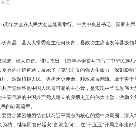
日左云
立105周年大会在人民大会堂隆重举行。中共中央总书记、国家主
部长高晶，县人大常委会主任何长青，县政协主席崔发等县级领
。
深邃、催人奋进。讲话指出，105年不懈奋斗书写了中华民族
大复兴的正确道路，展示了马克思主义的强大生命力，深刻影响
真理、深深植根人民、勇担历史使命、顺应发展潮流、敢于善于
国共产党始终是中国人民最可靠的主心骨，是实现中华民族伟大
为主要代表的中国共产党人建立的彪炳史册的伟大功勋，激励全
人民的崭新篇章。
，要更加紧密地团结在以习近平同志为核心的党中央周围，深入
为功，继续回答好延安“窑洞之问”，在“十五五”开局之年走
。